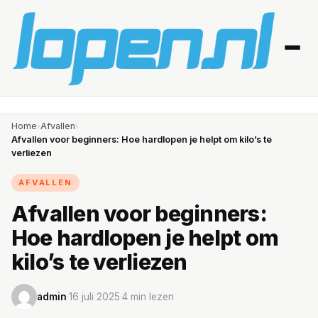
Home
Home
›
Afvallen
›
Afvallen voor beginners: Hoe hardlopen je helpt om kilo’s te
verliezen
Afvallen
AFVALLEN
Blessures
Afvallen voor beginners:
Gezondheid
Hoe hardlopen je helpt om
Producten
kilo’s te verliezen
Routes
admin
·
16 juli 2025
·
4 min lezen
Schema’s