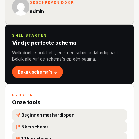
GESCHREVEN DOOR
admin
SNEL STARTEN
Vind je perfecte schema
Welk doel je ook hebt, er is een schema dat erbij past.
Bekijk alle vijf de schema's op één pagina.
Bekijk schema's →
PROBEER
Onze tools
Beginnen met hardlopen
5 km schema
5K
10 km schema
10