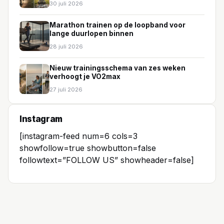
30 juli 2026
Marathon trainen op de loopband voor
lange duurlopen binnen
28 juli 2026
Nieuw trainingsschema van zes weken
verhoogt je VO2max
27 juli 2026
Instagram
[instagram-feed num=6 cols=3
showfollow=true showbutton=false
followtext=”FOLLOW US” showheader=false]