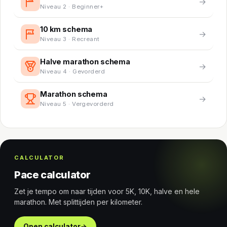
→
Niveau 2 · Beginner+
10 km schema
→
10
Niveau 3 · Recreant
Halve marathon schema
→
Niveau 4 · Gevorderd
Marathon schema
→
Niveau 5 · Vergevorderd
CALCULATOR
Pace calculator
Zet je tempo om naar tijden voor 5K, 10K, halve en hele
marathon. Met splittijden per kilometer.
Open calculator
→