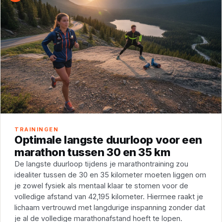
TRAININGEN
Optimale langste duurloop voor een
marathon tussen 30 en 35 km
De langste duurloop tijdens je marathontraining zou
idealiter tussen de 30 en 35 kilometer moeten liggen om
je zowel fysiek als mentaal klaar te stomen voor de
volledige afstand van 42,195 kilometer. Hiermee raakt je
lichaam vertrouwd met langdurige inspanning zonder dat
je al de volledige marathonafstand hoeft te lopen.