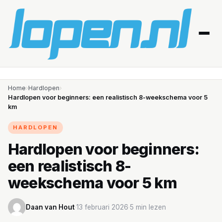
Home
Home
›
Hardlopen
›
Hardlopen voor beginners: een realistisch 8-weekschema voor 5
km
Afvallen
HARDLOPEN
Blessures
Hardlopen voor beginners:
Gezondheid
een realistisch 8-
Producten
weekschema voor 5 km
Routes
Daan van Hout
·
13 februari 2026
·
5 min lezen
Schema’s