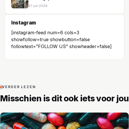
27 juli 2026
Instagram
[instagram-feed num=6 cols=3
showfollow=true showbutton=false
followtext=”FOLLOW US” showheader=false]
VERDER LEZEN
Misschien is dit ook iets voor jou