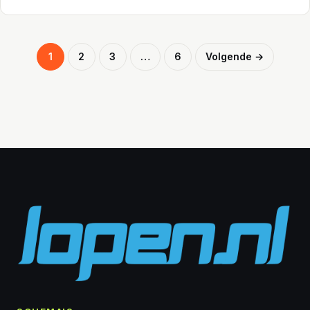
Berichten
1
2
3
…
6
Volgende →
paginering