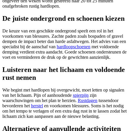
ongeveer tien weken wordt gestreefd naar 20 tot 25 minuten
onafgebroken rustig hardlopen.
De juiste ondergrond en schoenen kiezen
De keuze van een geschikte ondergrond speelt een rol in het
voorkomen van blessures. Zachte paden zoals bospaden of gravel
dempen de impact beter dan harde asfaltwegen. Het advies van een
specialist bij de aanschaf van
hardloopschoenen
met voldoende
demping verdient extra aandacht. Goede schoenen ondersteunen de
voet en verminderen de druk op de gewrichten aanzienlijk.
Luisteren naar het lichaam en voldoende
rust nemen
Wie begint met hardlopen bij overgewicht, moet letten op signalen
van het lichaam. Pijn of aanhoudende
spierpijn
zijn
waarschuwingen om het plan te herzien.
Rustdagen
tussendoor
bevorderen het
herstel
en voorkomen blessures. Soms is het nodig
om het tempo te verlagen of een extra dag rust in te lassen zodat het
lichaam zich kan aanpassen aan de nieuwe belasting.
Alternatieve of aanvullende activiteiten