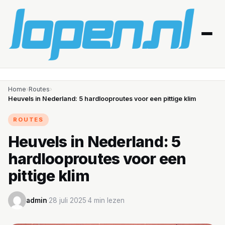
Home
Home
›
Routes
›
Heuvels in Nederland: 5 hardlooproutes voor een pittige klim
Afvallen
ROUTES
Blessures
Heuvels in Nederland: 5
hardlooproutes voor een
Gezondheid
pittige klim
Producten
admin
·
28 juli 2025
·
4 min lezen
Routes
Schema’s