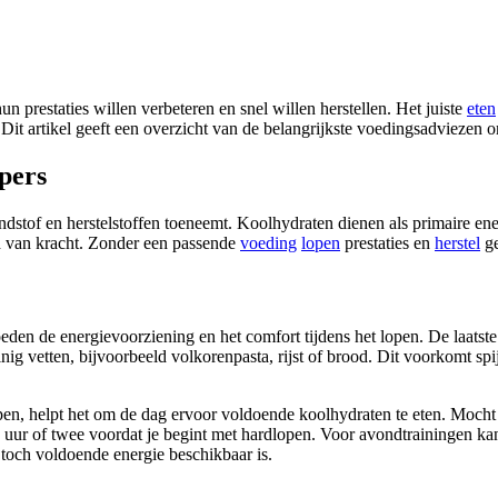
un prestaties willen verbeteren en snel willen herstellen. Het juiste
eten
Dit artikel geeft een overzicht van de belangrijkste voedingsadviezen om
pers
stof en herstelstoffen toeneemt. Koolhydraten dienen als primaire ener
d van kracht. Zonder een passende
voeding
lopen
prestaties en
herstel
ge
den de energievoorziening en het comfort tijdens het lopen. De laatste 
nig vetten, bijvoorbeeld volkorenpasta, rijst of brood. Dit voorkomt s
en, helpt het om de dag ervoor voldoende koolhydraten te eten. Mocht e
ur of twee voordat je begint met hardlopen. Voor avondtrainingen kan he
r toch voldoende energie beschikbaar is.