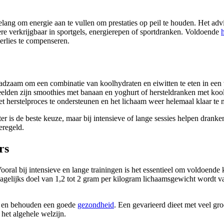
belang om energie aan te vullen om prestaties op peil te houden. Het ad
ere verkrijgbaar in sportgels, energierepen of sportdranken. Voldoende
rlies te compenseren.
 raadzaam om een combinatie van koolhydraten en eiwitten te eten in e
eelden zijn smoothies met banaan en yoghurt of hersteldranken met kool
et herstelproces te ondersteunen en het lichaam weer helemaal klaar t
 is de beste keuze, maar bij intensieve of lange sessies helpen dranke
eregeld.
rs
oral bij intensieve en lange trainingen is het essentieel om voldoende
dagelijks doel van 1,2 tot 2 gram per kilogram lichaamsgewicht wordt va
m en behouden een goede
gezondheid
. Een gevarieerd dieet met veel gr
het algehele welzijn.