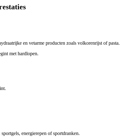
estaties
hydraatrijke en vetarme producten zoals volkorenrijst of pasta.
egint met hardlopen.
int.
sportgels, energierepen of sportdranken.