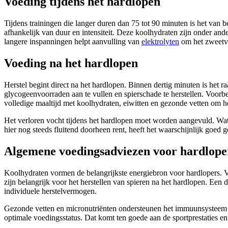
Voeding tijdens het hardlopen
Tijdens trainingen die langer duren dan 75 tot 90 minuten is het van 
afhankelijk van duur en intensiteit. Deze koolhydraten zijn onder and
langere inspanningen helpt aanvulling van
elektrolyten
om het zweetve
Voeding na het hardlopen
Herstel begint direct na het hardlopen. Binnen dertig minuten is het
glycogeenvoorraden aan te vullen en spierschade te herstellen. Voorb
volledige maaltijd met koolhydraten, eiwitten en gezonde vetten om h
Het verloren vocht tijdens het hardlopen moet worden aangevuld. Water
hier nog steeds fluitend doorheen rent, heeft het waarschijnlijk goed g
Algemene voedingsadviezen voor hardlope
Koolhydraten vormen de belangrijkste energiebron voor hardlopers. Vo
zijn belangrijk voor het herstellen van spieren na het hardlopen. Een 
individuele herstelvermogen.
Gezonde vetten en micronutriënten ondersteunen het immuunsystee
optimale voedingsstatus. Dat komt ten goede aan de sportprestaties en 