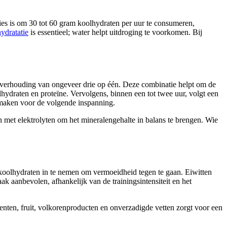
vies is om 30 tot 60 gram koolhydraten per uur te consumeren,
hydratatie
is essentieel; water helpt uitdroging te voorkomen. Bij
en verhouding van ongeveer drie op één. Deze combinatie helpt om de
hydraten en proteïne. Vervolgens, binnen een tot twee uur, volgt een
e maken voor de volgende inspanning.
n met elektrolyten om het mineralengehalte in balans te brengen. Wie
 koolhydraten in te nemen om vermoeidheid tegen te gaan. Eiwitten
ak aanbevolen, afhankelijk van de trainingsintensiteit en het
oenten, fruit, volkorenproducten en onverzadigde vetten zorgt voor een