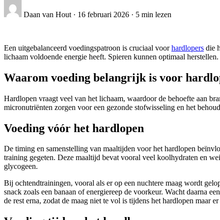
Daan van Hout
·
16 februari 2026
·
5 min lezen
Een uitgebalanceerd voedingspatroon is cruciaal voor
hardlopers
die h
lichaam voldoende energie heeft. Spieren kunnen optimaal herstellen. 
Waarom voeding belangrijk is voor hardlo
Hardlopen vraagt veel van het lichaam, waardoor de behoefte aan brand
micronutriënten zorgen voor een gezonde stofwisseling en het behou
Voeding vóór het hardlopen
De timing en samenstelling van maaltijden voor het hardlopen beïnvloe
training gegeten. Deze maaltijd bevat vooral veel koolhydraten en wei
glycogeen.
Bij ochtendtrainingen, vooral als er op een nuchtere maag wordt gelop
snack zoals een banaan of energiereep de voorkeur. Wacht daarna een u
de rest erna, zodat de maag niet te vol is tijdens het hardlopen maar e