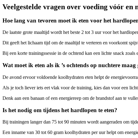
Veelgestelde vragen over voeding vóór en n
Hoe lang van tevoren moet ik eten voor het hardlope
De laatste grote maaltijd wordt het beste 2 tot 3 uur voor het hardlope
Dit geeft het lichaam tijd om de maaltijd te verteren en voorkomt spij
Bij een korte trainingssessie in de ochtend kan een lichte snack zoal
Wat moet ik eten als ik ’s ochtends op nuchtere maag
De avond ervoor voldoende koolhydraten eten helpt de energievoorraa
Als je toch liever iets eet vlak voor de training, kies dan voor een li
Denk aan een banaan of een energiereep om de brandstof aan te vullen
Is het nodig om tijdens het hardlopen te eten?
Bij trainingen langer dan 75 tot 90 minuten wordt aangeraden om tijde
Een inname van 30 tot 60 gram koolhydraten per uur helpt om energien