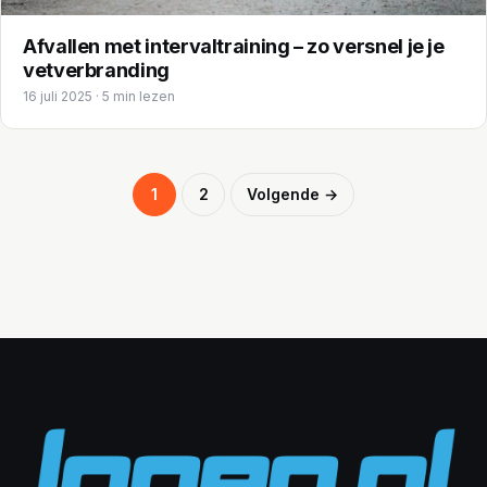
Afvallen met intervaltraining – zo versnel je je
vetverbranding
16 juli 2025 · 5 min lezen
Berichten
1
2
Volgende →
paginering