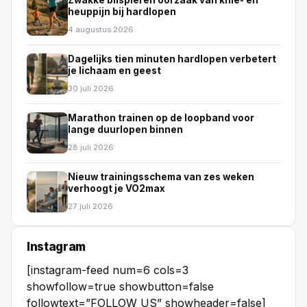
Zwakke bilspieren oorzaak van knie- en
heuppijn bij hardlopen
4 augustus 2026
Dagelijks tien minuten hardlopen verbetert
je lichaam en geest
30 juli 2026
Marathon trainen op de loopband voor
lange duurlopen binnen
28 juli 2026
Nieuw trainingsschema van zes weken
verhoogt je VO2max
27 juli 2026
Instagram
[instagram-feed num=6 cols=3
showfollow=true showbutton=false
followtext=”FOLLOW US” showheader=false]