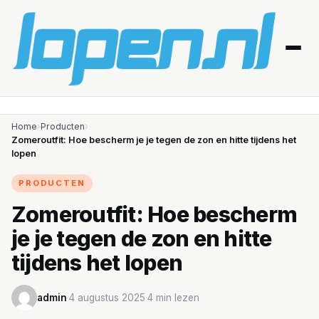
Home
Home
›
Producten
›
Zomeroutfit: Hoe bescherm je je tegen de zon en hitte tijdens het
lopen
Afvallen
PRODUCTEN
Blessures
Zomeroutfit: Hoe bescherm
Gezondheid
je je tegen de zon en hitte
Producten
tijdens het lopen
Routes
admin
·
4 augustus 2025
·
4 min lezen
Schema’s