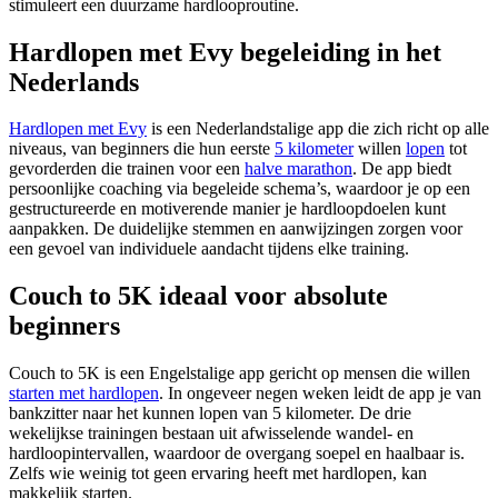
stimuleert een duurzame hardlooproutine.
Hardlopen met Evy begeleiding in het
Nederlands
Hardlopen met Evy
is een Nederlandstalige app die zich richt op alle
niveaus, van beginners die hun eerste
5 kilometer
willen
lopen
tot
gevorderden die trainen voor een
halve marathon
. De app biedt
persoonlijke coaching via begeleide schema’s, waardoor je op een
gestructureerde en motiverende manier je hardloopdoelen kunt
aanpakken. De duidelijke stemmen en aanwijzingen zorgen voor
een gevoel van individuele aandacht tijdens elke training.
Couch to 5K ideaal voor absolute
beginners
Couch to 5K is een Engelstalige app gericht op mensen die willen
starten met hardlopen
. In ongeveer negen weken leidt de app je van
bankzitter naar het kunnen lopen van 5 kilometer. De drie
wekelijkse trainingen bestaan uit afwisselende wandel- en
hardloopintervallen, waardoor de overgang soepel en haalbaar is.
Zelfs wie weinig tot geen ervaring heeft met hardlopen, kan
makkelijk starten.