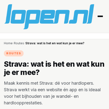
Home
Home
›
Routes
›
Strava: wat is het en wat kun je er mee?
Afvallen
ROUTES
Strava: wat is het en wat kun
Blessures
je er mee?
Gezondheid
Maak kennis met Strava: dé voor hardlopers.
Producten
Strava werkt via een website én app en is ideaal
voor het bijhouden van je wandel- en
Routes
hardloopprestaties.
Schema’s