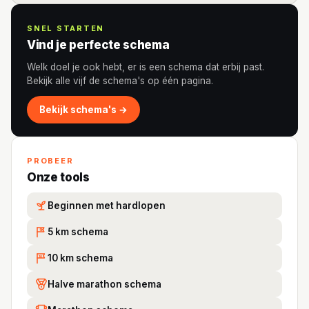
SNEL STARTEN
Vind je perfecte schema
Welk doel je ook hebt, er is een schema dat erbij past.
Bekijk alle vijf de schema's op één pagina.
Bekijk schema's →
PROBEER
Onze tools
Beginnen met hardlopen
5 km schema
5K
10 km schema
10
Halve marathon schema