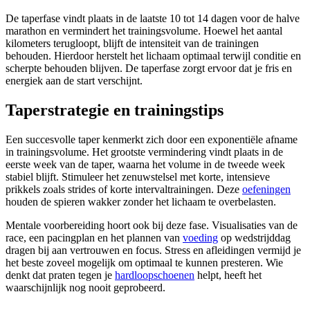
De taperfase vindt plaats in de laatste 10 tot 14 dagen voor de halve
marathon en vermindert het trainingsvolume. Hoewel het aantal
kilometers terugloopt, blijft de intensiteit van de trainingen
behouden. Hierdoor herstelt het lichaam optimaal terwijl conditie en
scherpte behouden blijven. De taperfase zorgt ervoor dat je fris en
energiek aan de start verschijnt.
Taperstrategie en trainingstips
Een succesvolle taper kenmerkt zich door een exponentiële afname
in trainingsvolume. Het grootste vermindering vindt plaats in de
eerste week van de taper, waarna het volume in de tweede week
stabiel blijft. Stimuleer het zenuwstelsel met korte, intensieve
prikkels zoals strides of korte intervaltrainingen. Deze
oefeningen
houden de spieren wakker zonder het lichaam te overbelasten.
Mentale voorbereiding hoort ook bij deze fase. Visualisaties van de
race, een pacingplan en het plannen van
voeding
op wedstrijddag
dragen bij aan vertrouwen en focus. Stress en afleidingen vermijd je
het beste zoveel mogelijk om optimaal te kunnen presteren. Wie
denkt dat praten tegen je
hardloopschoenen
helpt, heeft het
waarschijnlijk nog nooit geprobeerd.