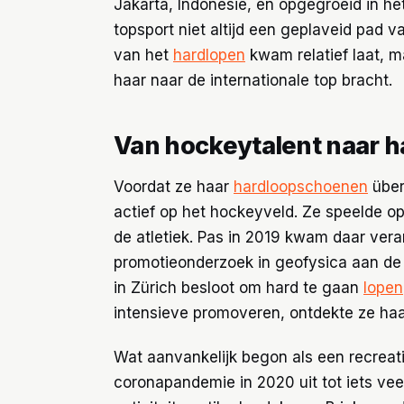
Jakarta, Indonesië, en opgegroeid in het
topsport niet altijd een geplaveid pad va
van het
hardlopen
kwam relatief laat, 
haar naar de internationale top bracht.
Van hockeytalent naar h
Voordat ze haar
hardloopschoenen
über
actief op het hockeyveld. Ze speelde o
de atletiek. Pas in 2019 kwam daar veran
promotieonderzoek in geofysica aan d
in Zürich besloot om hard te gaan
lopen
intensieve promoveren, ontdekte ze haar
Wat aanvankelijk begon als een recreatie
coronapandemie in 2020 uit tot iets vee