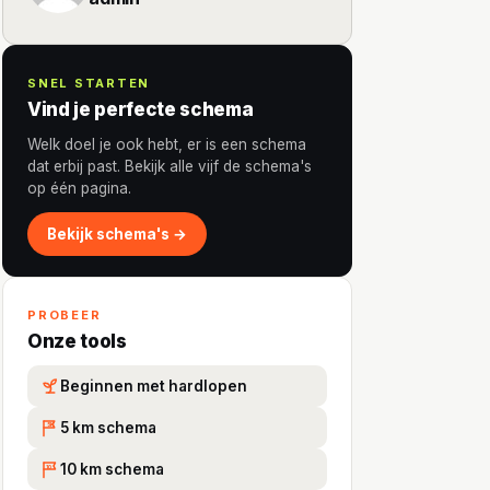
SNEL STARTEN
Vind je perfecte schema
Welk doel je ook hebt, er is een schema
dat erbij past. Bekijk alle vijf de schema's
op één pagina.
Bekijk schema's →
PROBEER
Onze tools
Beginnen met hardlopen
5 km schema
5K
10 km schema
10