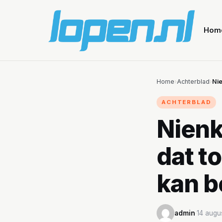
Hom
Home
›
Achterblad
›
Nie
ACHTERBLAD
Nienk
dat to
kan b
admin
·
14 augu