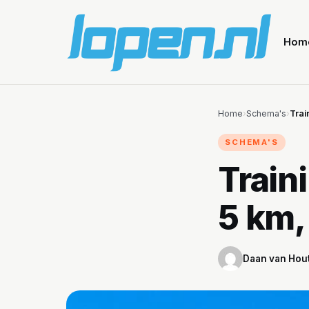
Hom
Home
›
Schema's
›
Trai
SCHEMA'S
Train
5 km,
Daan van Hou