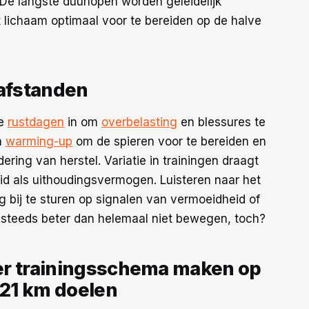
De langste duurlopen worden geleidelijk
et lichaam optimaal voor te bereiden op de halve
 afstanden
de
rustdagen
in om
overbelasting
en blessures te
n
warming-up
om de spieren voor te bereiden en
ering van herstel. Variatie in trainingen draagt
id als uithoudingsvermogen. Luisteren naar het
ig bij te sturen op signalen van vermoeidheid of
g steeds beter dan helemaal niet bewegen, toch?
er trainingsschema maken op
 21 km doelen