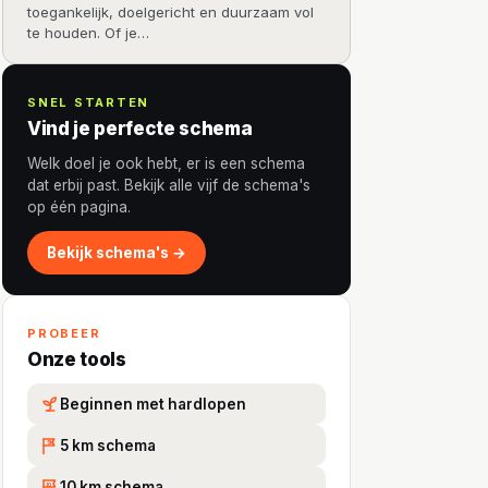
toegankelijk, doelgericht en duurzaam vol
te houden. Of je…
SNEL STARTEN
Vind je perfecte schema
Welk doel je ook hebt, er is een schema
dat erbij past. Bekijk alle vijf de schema's
op één pagina.
Bekijk schema's →
PROBEER
Onze tools
Beginnen met hardlopen
5 km schema
5K
10 km schema
10