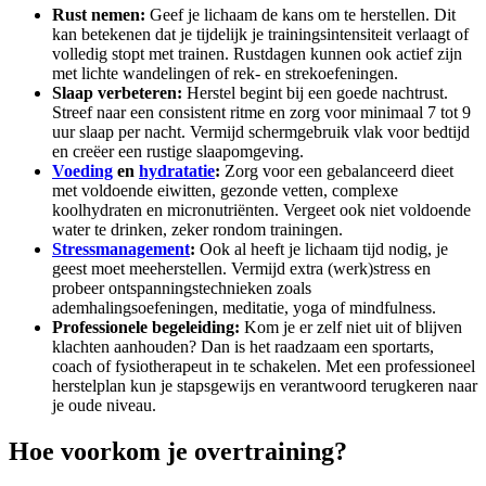
Rust nemen:
Geef je lichaam de kans om te herstellen. Dit
kan betekenen dat je tijdelijk je trainingsintensiteit verlaagt of
volledig stopt met trainen. Rustdagen kunnen ook actief zijn
met lichte wandelingen of rek- en strekoefeningen.
Slaap verbeteren:
Herstel begint bij een goede nachtrust.
Streef naar een consistent ritme en zorg voor minimaal 7 tot 9
uur slaap per nacht. Vermijd schermgebruik vlak voor bedtijd
en creëer een rustige slaapomgeving.
Voeding
en
hydratatie
:
Zorg voor een gebalanceerd dieet
met voldoende eiwitten, gezonde vetten, complexe
koolhydraten en micronutriënten. Vergeet ook niet voldoende
water te drinken, zeker rondom trainingen.
Stressmanagement
:
Ook al heeft je lichaam tijd nodig, je
geest moet meeherstellen. Vermijd extra (werk)stress en
probeer ontspanningstechnieken zoals
ademhalingsoefeningen, meditatie, yoga of mindfulness.
Professionele begeleiding:
Kom je er zelf niet uit of blijven
klachten aanhouden? Dan is het raadzaam een sportarts,
coach of fysiotherapeut in te schakelen. Met een professioneel
herstelplan kun je stapsgewijs en verantwoord terugkeren naar
je oude niveau.
Hoe voorkom je overtraining?