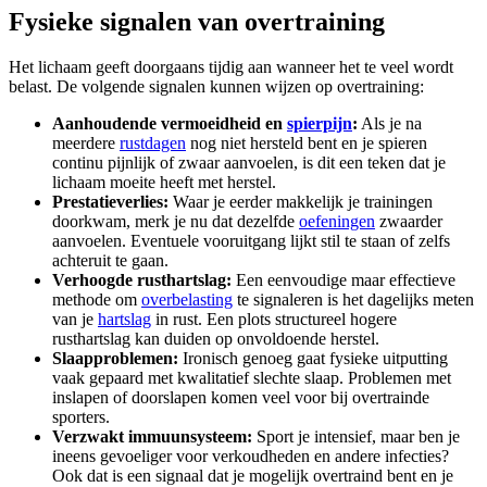
Fysieke signalen van overtraining
Het lichaam geeft doorgaans tijdig aan wanneer het te veel wordt
belast. De volgende signalen kunnen wijzen op overtraining:
Aanhoudende vermoeidheid en
spierpijn
:
Als je na
meerdere
rustdagen
nog niet hersteld bent en je spieren
continu pijnlijk of zwaar aanvoelen, is dit een teken dat je
lichaam moeite heeft met herstel.
Prestatieverlies:
Waar je eerder makkelijk je trainingen
doorkwam, merk je nu dat dezelfde
oefeningen
zwaarder
aanvoelen. Eventuele vooruitgang lijkt stil te staan of zelfs
achteruit te gaan.
Verhoogde rusthartslag:
Een eenvoudige maar effectieve
methode om
overbelasting
te signaleren is het dagelijks meten
van je
hartslag
in rust. Een plots structureel hogere
rusthartslag kan duiden op onvoldoende herstel.
Slaapproblemen:
Ironisch genoeg gaat fysieke uitputting
vaak gepaard met kwalitatief slechte slaap. Problemen met
inslapen of doorslapen komen veel voor bij overtrainde
sporters.
Verzwakt immuunsysteem:
Sport je intensief, maar ben je
ineens gevoeliger voor verkoudheden en andere infecties?
Ook dat is een signaal dat je mogelijk overtraind bent en je