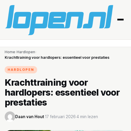
Home
Home
›
Hardlopen
›
Krachttraining voor hardlopers: essentieel voor prestaties
Afvallen
HARDLOPEN
Blessures
Krachttraining voor
hardlopers: essentieel voor
Gezondheid
prestaties
Producten
Daan van Hout
·
17 februari 2026
·
4 min lezen
Routes
Schema’s