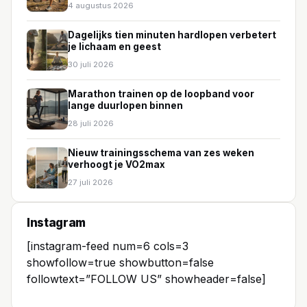
4 augustus 2026
Dagelijks tien minuten hardlopen verbetert
je lichaam en geest
30 juli 2026
Marathon trainen op de loopband voor
lange duurlopen binnen
28 juli 2026
Nieuw trainingsschema van zes weken
verhoogt je VO2max
27 juli 2026
Instagram
[instagram-feed num=6 cols=3
showfollow=true showbutton=false
followtext=”FOLLOW US” showheader=false]