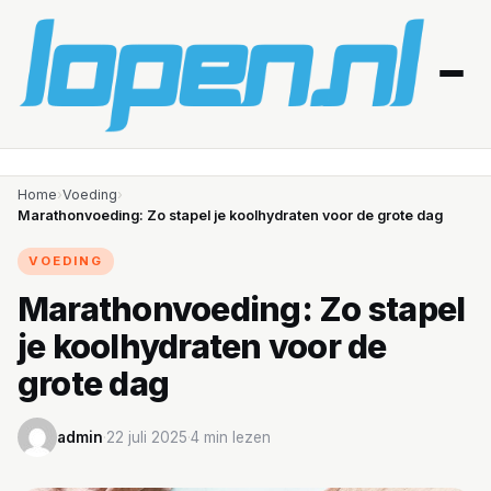
Home
Home
›
Voeding
›
Marathonvoeding: Zo stapel je koolhydraten voor de grote dag
Afvallen
VOEDING
Blessures
Marathonvoeding: Zo stapel
je koolhydraten voor de
Gezondheid
grote dag
Producten
admin
·
22 juli 2025
·
4 min lezen
Routes
Schema’s