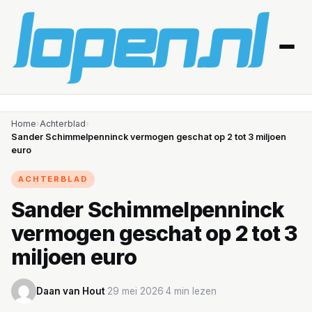
Home
Home
›
Achterblad
›
Sander Schimmelpenninck vermogen geschat op 2 tot 3 miljoen
euro
Afvallen
ACHTERBLAD
Blessures
Sander Schimmelpenninck
Gezondheid
vermogen geschat op 2 tot 3
Producten
miljoen euro
Routes
Daan van Hout
·
29 mei 2026
·
4 min lezen
Schema’s