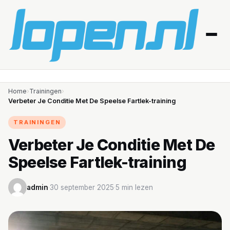
Home
Home
›
Trainingen
›
Verbeter Je Conditie Met De Speelse Fartlek-training
Afvallen
TRAININGEN
Blessures
Verbeter Je Conditie Met De
Speelse Fartlek-training
Gezondheid
Producten
admin
·
30 september 2025
·
5 min lezen
Routes
Schema’s