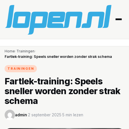
Home
Home
›
Trainingen
›
Fartlek-training: Speels sneller worden zonder strak schema
Afvallen
TRAININGEN
Blessures
Fartlek-training: Speels
sneller worden zonder strak
Gezondheid
schema
Producten
admin
·
2 september 2025
·
5 min lezen
Routes
Schema’s