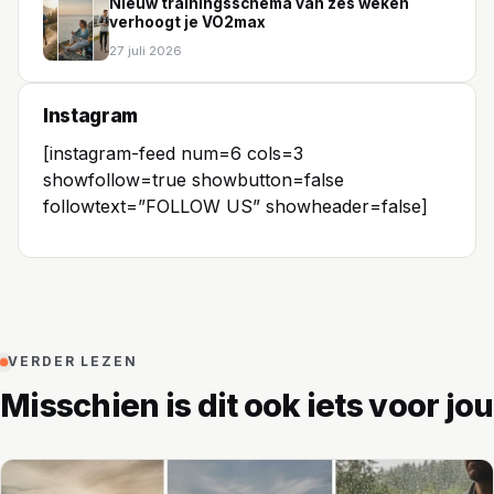
Nieuw trainingsschema van zes weken
verhoogt je VO2max
27 juli 2026
Instagram
[instagram-feed num=6 cols=3
showfollow=true showbutton=false
followtext=”FOLLOW US” showheader=false]
VERDER LEZEN
Misschien is dit ook iets voor jou