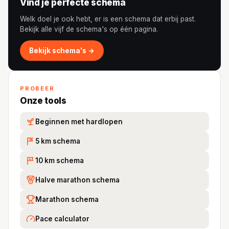
Vind je perfecte schema
Welk doel je ook hebt, er is een schema dat erbij past.
Bekijk alle vijf de schema's op één pagina.
Bekijk schema's →
PROBEER
Onze tools
Beginnen met hardlopen
5 km schema
5K
10 km schema
10
Halve marathon schema
Marathon schema
Pace calculator