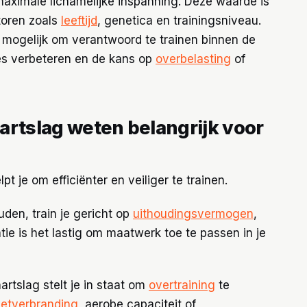
 maximale lichamelijke inspanning. Deze waarde is
toren zoals
leeftijd
, genetica en trainingsniveau.
 mogelijk om verantwoord te trainen binnen de
es verbeteren en de kans op
overbelasting
of
artslag weten belangrijk voor
t je om efficiënter en veiliger te trainen.
uden, train je gericht op
uithoudingsvermogen
,
tie is het lastig om maatwerk toe te passen in je
artslag stelt je in staat om
overtraining
te
etverbranding
, aerobe capaciteit of