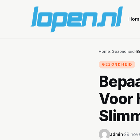
Hom
Home
›
Gezondheid
›
B
GEZONDHEID
Bepaa
Voor 
Slim
admin
·
29 nov