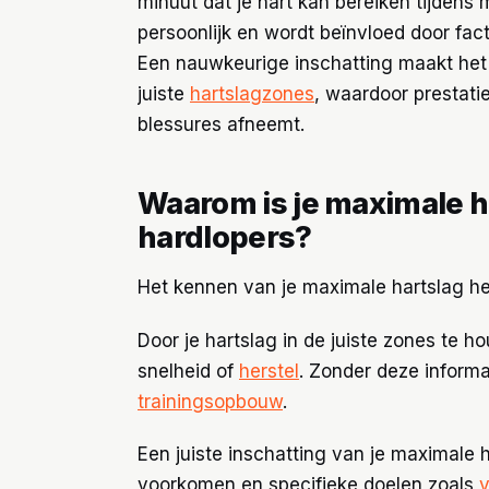
minuut dat je hart kan bereiken tijdens
persoonlijk en wordt beïnvloed door fac
Een nauwkeurige inschatting maakt het
juiste
hartslagzones
, waardoor prestati
blessures afneemt.
Waarom is je maximale h
hardlopers?
Het kennen van je maximale hartslag help
Door je hartslag in de juiste zones te ho
snelheid of
herstel
. Zonder deze informa
trainingsopbouw
.
Een juiste inschatting van je maximale h
voorkomen en specifieke doelen zoals
v