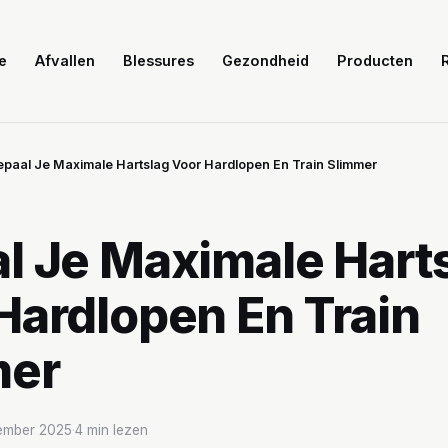
e
Afvallen
Blessures
Gezondheid
Producten
epaal Je Maximale Hartslag Voor Hardlopen En Train Slimmer
l Je Maximale Hart
Hardlopen En Train
mer
ember 2025
·
4 min lezen