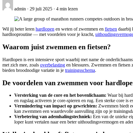
admin
·
29 juli 2025
·
4 min lezen
Wil jij beter leren
hardlopen
en weten of zwemmen en
fietsen
daarbij 
hardlooproutine — met voordelen voor je kracht,
uithoudingsvermog
Waarom juist zwemmen en fietsen?
Hardlopen is een intensieve sport waarbij met name de onderlichaamsp
met zich mee, zoals
overbelasting
en blessures. Zwemmen en fietsen zi
bieden broodnodige variatie in je
trainingsschema
.
De voordelen van zwemmen voor hardlope
Versterking van de core en het bovenlichaam:
Waar bij hard
en rugslag activeren je core-spieren en rug. Een sterke core is es
Vermindering van impact op gewrichten:
Zwemmen biedt ee
kan zwemmen een waardevolle aanvulling zijn op je trainingsd
Verbetering van ademhalingstechniek:
Een van de unieke ei
loper kunt vertalen naar een beter uithoudingsvermogen en adem