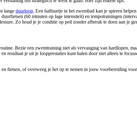
 verstandig om strategisch te werk te gaan. Hier zijn enkele tips:
en lange
duurloop
. Een halfuurtje in het zwembad kan je spieren helpen 
n duurfietsen (60 minuten op lage intensiteit) en tempotrainingen (interv
blessure. Zo houd je je conditie op peil zonder afbreuk te doen aan je g
 routine. Bezie een zwemtraining niet als vervanging van hardlopen, maa
n resultaat je uit je loopprestaties kunt halen door niet alleen te focuss
n en fietsen, of overweeg je het op te nemen in jouw voorbereiding voor