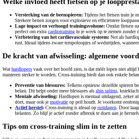
Welke invloed heeft fietsen op je loopprest
Versterking van de beenspieren:
Tijdens het fietsen train je 
Sterkere benen zorgen voor explosieve en efficiëntere looppasse
Lage impact en verhoogd trainingsvolume:
Omdat fietsen nau
perfect om extra
cardiotraining
in je week op te nemen zonder da
Verbetering van het cardiovasculair systeem:
Net als hardlop
rust. Ideaal tijdens zware tempoloopjes of wedstrijden, wanneer e
De kracht van afwisseling: algemene voord
Wat
hardlopers
vaak over het hoofd zien, is dat méér lopen niet altijd
manieren sterker te worden. Cross-training biedt dan ook enkele bela
Preventie van blessures:
Telkens opnieuw dezelfde spieren bel
belast. Dit helpt onder meer blessures als
shin splints
, knieklac
Mentale afwisseling:
Hardlopen is mentaal uitdagend, zeker al
doet, maar ook je
motivatie
op peil houdt. Je voorkomt eentonigh
Actief herstel
:
Cross-training is ideaal op
rustdagen
. Door laag
belasten. Zo blijf je actief zonder afbreuk te doen aan je herste
Tips om cross-training slim in te zetten