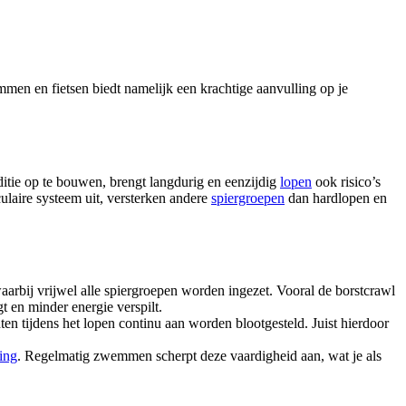
en en fietsen biedt namelijk een krachtige aanvulling op je
ditie op te bouwen, brengt langdurig en eenzijdig
lopen
ook risico’s
ulaire systeem uit, versterken andere
spiergroepen
dan hardlopen en
arbij vrijwel alle spiergroepen worden ingezet. Vooral de borstcrawl
gt en minder energie verspilt.
en tijdens het lopen continu aan worden blootgesteld. Juist hierdoor
ing
. Regelmatig zwemmen scherpt deze vaardigheid aan, wat je als