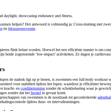
kunnen helpen? Het antwoord is volmondig ja: Cross-training met zwemm
en
én
blessurepreventie
.
ieren flink belast worden. Hoewel het een efficiënte manier is om con
jn beide zogenoemde ‘low-impact’ activiteiten. Ze dagen je cardiovasc
rs
lopen de nadruk ligt op je benen, is zwemmen een full-body workout wa
sentieel voor stabiliteit tijdens het lopen, waardoor je efficiënter bewee
n kracht- en
conditietraining
zonder de schokbelasting waar je gewricht
agen zonder dat het
herstel
in gevaar komt.
genschappen van zwemmen is de noodzaak tot gecontroleerde
ademhal
halingscontrole tijdens duur- en intervaltrainingen.