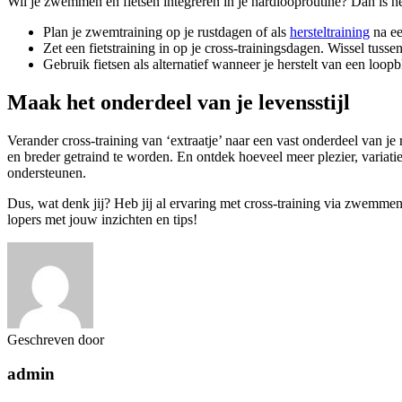
Wil je zwemmen en fietsen integreren in je hardlooproutine? Dan is het
Plan je zwemtraining op je rustdagen of als
hersteltraining
na e
Zet een fietstraining in op je cross-trainingsdagen. Wissel tusse
Gebruik fietsen als alternatief wanneer je herstelt van een loop
Maak het onderdeel van je levensstijl
Verander cross-training van ‘extraatje’ naar een vast onderdeel van je
en breder getraind te worden. En ontdek hoeveel meer plezier, variatie e
ondersteunen.
Dus, wat denk jij? Heb jij al ervaring met cross-training via zwemme
lopers met jouw inzichten en tips!
Geschreven door
admin