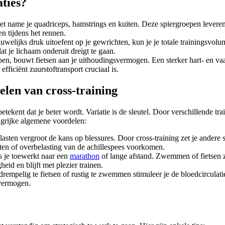
aties?
met name je quadriceps, hamstrings en kuiten. Deze spiergroepen leveren 
n tijdens het rennen.
welijks druk uitoefent op je gewrichten, kun je je totale trainingsvolu
t je lichaam onderuit dreigt te gaan.
en, bouwt fietsen aan je uithoudingsvermogen. Een sterker hart- en vaa
fficiënt zuurstoftransport cruciaal is.
elen van cross-training
 betekent dat je beter wordt. Variatie is de sleutel. Door verschillende
ngrijke algemene voordelen:
asten vergroot de kans op blessures. Door cross-training zet je andere
hten of overbelasting van de achillespees voorkomen.
s je toewerkt naar een
marathon
of lange afstand. Zwemmen of fietsen zor
eid en blijft met plezier trainen.
drempelig te fietsen of rustig te zwemmen stimuleer je de bloedcirculati
lvermogen.