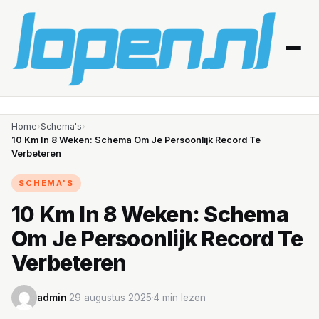
Home
Home
›
Schema's
›
10 Km In 8 Weken: Schema Om Je Persoonlijk Record Te
Verbeteren
Afvallen
SCHEMA'S
Blessures
10 Km In 8 Weken: Schema
Gezondheid
Om Je Persoonlijk Record Te
Producten
Verbeteren
Routes
admin
·
29 augustus 2025
·
4 min lezen
Schema’s