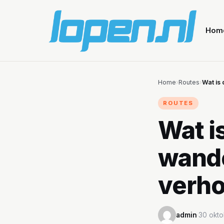
Hom
Home
›
Routes
›
Wat is
ROUTES
Wat i
wande
verho
admin
·
30 okto