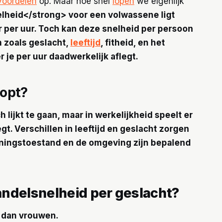
voordelen
op. Maar hoe snel
lopen
we eigenlijk
heid<​/strong> voor een volwassene ligt
r per uur
. Toch kan deze snelheid per persoon
n zoals geslacht,
leeftijd
, fitheid, en het
 je per uur daadwerkelijk aflegt.
oopt?
h lijkt te gaan, maar in werkelijkheid speelt er
gt. Verschillen in leeftijd en geslacht zorgen
ainingstoestand en de omgeving zijn bepalend
ndelsnelheid per geslacht?
 dan vrouwen.