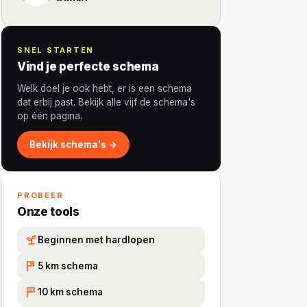
SNEL STARTEN
Vind je perfecte schema
Welk doel je ook hebt, er is een schema
dat erbij past. Bekijk alle vijf de schema's
op één pagina.
Bekijk schema's →
PROBEER
Onze tools
Beginnen met hardlopen
5 km schema
5K
10 km schema
10