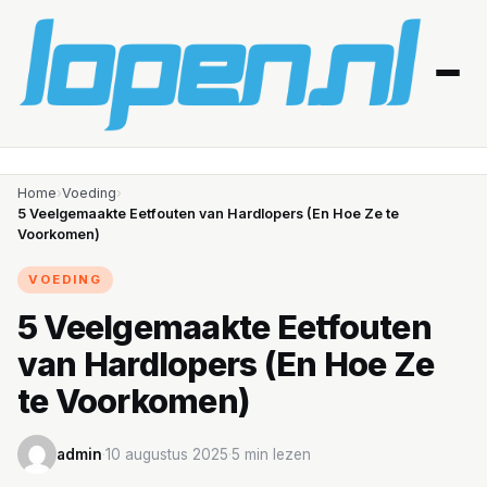
Home
Home
›
Voeding
›
5 Veelgemaakte Eetfouten van Hardlopers (En Hoe Ze te
Voorkomen)
Afvallen
VOEDING
Blessures
5 Veelgemaakte Eetfouten
Gezondheid
van Hardlopers (En Hoe Ze
Producten
te Voorkomen)
Routes
admin
·
10 augustus 2025
·
5 min lezen
Schema’s