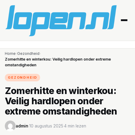
Home
Home
›
Gezondheid
›
Zomerhitte en winterkou: Veilig hardlopen onder extreme
omstandigheden
Afvallen
GEZONDHEID
Blessures
Zomerhitte en winterkou:
Gezondheid
Veilig hardlopen onder
Producten
extreme omstandigheden
Routes
admin
·
10 augustus 2025
·
4 min lezen
Schema’s