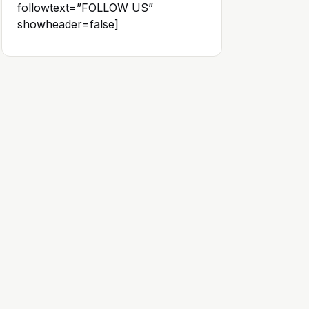
followtext=”FOLLOW US”
showheader=false]