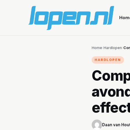
Hom
Home
›
Hardlopen
›
Com
HARDLOPEN
Compl
avond
effec
Daan van Hou