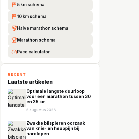
5 km schema
5K
10 km schema
10
Halve marathon schema
Marathon schema
Pace calculator
RECENT
Laatste artikelen
Optimale langste duurloop
voor een marathon tussen 30
en 35 km
5 augustus 2026
Zwakke bilspieren oorzaak
van knie- en heuppijn bij
hardlopen