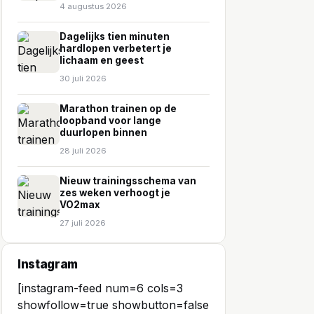
4 augustus 2026
Dagelijks tien minuten
hardlopen verbetert je
lichaam en geest
30 juli 2026
Marathon trainen op de
loopband voor lange
duurlopen binnen
28 juli 2026
Nieuw trainingsschema van
zes weken verhoogt je
VO2max
27 juli 2026
Instagram
[instagram-feed num=6 cols=3
showfollow=true showbutton=false