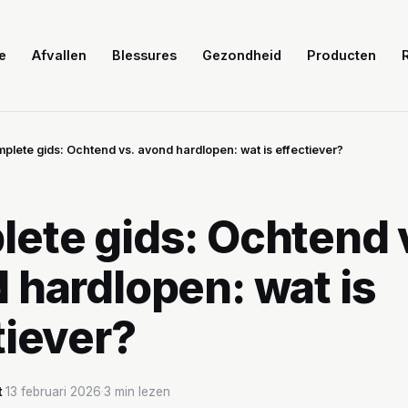
e
Afvallen
Blessures
Gezondheid
Producten
plete gids: Ochtend vs. avond hardlopen: wat is effectiever?
ete gids: Ochtend 
 hardlopen: wat is
tiever?
t
·
13 februari 2026
·
3 min lezen