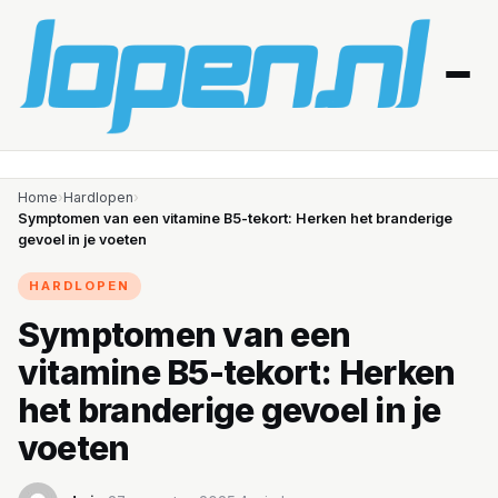
Home
Home
›
Hardlopen
›
Symptomen van een vitamine B5-tekort: Herken het branderige
gevoel in je voeten
Afvallen
HARDLOPEN
Blessures
Symptomen van een
Gezondheid
vitamine B5-tekort: Herken
Producten
het branderige gevoel in je
voeten
Routes
Schema’s