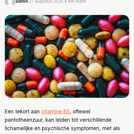
admin
·
27 augustus 2025
·
4 min lezen
Trainingen
Voeding
Een tekort aan
vitamine B5
, oftewel
pantotheenzuur, kan leiden tot verschillende
lichamelijke en psychische symptomen, met als