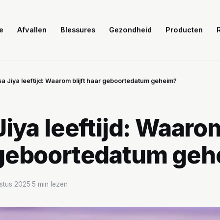
e
Afvallen
Blessures
Gezondheid
Producten
a Jiya leeftijd: Waarom blijft haar geboortedatum geheim?
iya leeftijd: Waarom
geboortedatum geh
stus 2025
·
5 min lezen