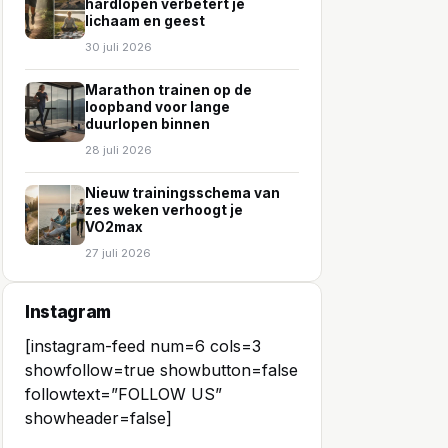
hardlopen verbetert je
lichaam en geest
30 juli 2026
Marathon trainen op de
loopband voor lange
duurlopen binnen
28 juli 2026
Nieuw trainingsschema van
zes weken verhoogt je
VO2max
27 juli 2026
Instagram
[instagram-feed num=6 cols=3
showfollow=true showbutton=false
followtext=”FOLLOW US”
showheader=false]