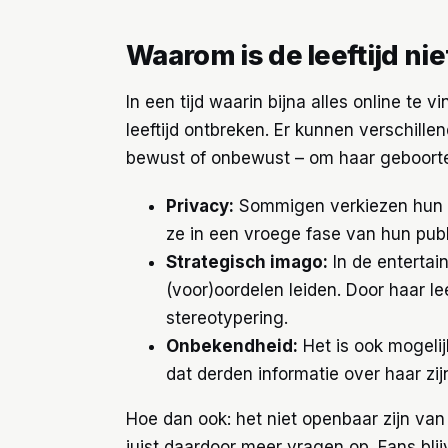
Waarom is de leeftijd ni
In een tijd waarin bijna alles online te
leeftijd ontbreken. Er kunnen verschill
bewust of onbewust – om haar geboort
Privacy:
Sommigen verkiezen hun p
ze in een vroege fase van hun pub
Strategisch imago:
In de entertai
(voor)oordelen leiden. Door haar le
stereotypering.
Onbekendheid:
Het is ook mogelij
dat derden informatie over haar zij
Hoe dan ook: het niet openbaar zijn van
juist daardoor meer vragen op. Fans bli