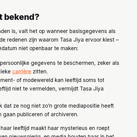
et bekend?
 vinden is, valt het op wanneer basisgegevens als
ende redenen zijn waarom Tasa Jiya ervoor kiest –
edatum niet openbaar te maken:
ersoonlijke gegevens te beschermen, zeker als
lieke
carrière
zitten.
nment- of modewereld kan leeftijd soms tot
eftijd niet te vermelden, vermijdt Tasa Jiya
k dat ze nog niet zo’n grote mediapositie heeft
n gaan publiceren of archiveren.
 haar leeftijd maakt haar mysterieus en roept
jven nieuwsgierig, en media houden haar in het