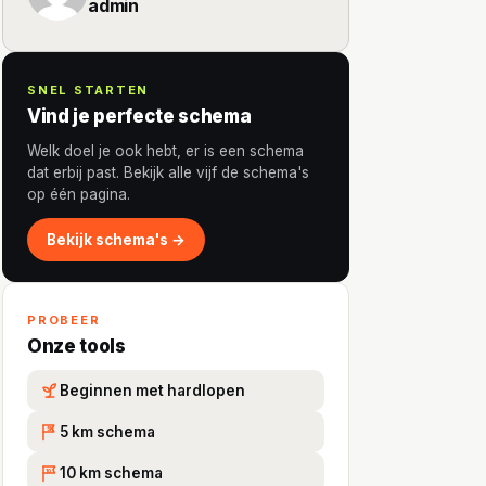
admin
SNEL STARTEN
Vind je perfecte schema
Welk doel je ook hebt, er is een schema
dat erbij past. Bekijk alle vijf de schema's
op één pagina.
Bekijk schema's →
PROBEER
Onze tools
Beginnen met hardlopen
5 km schema
5K
10 km schema
10