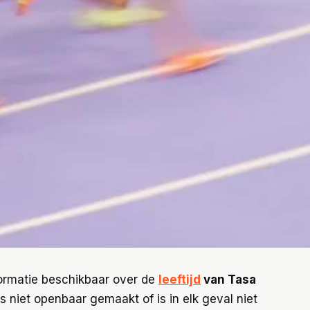
formatie beschikbaar over de
leeftijd
van Tasa
 niet openbaar gemaakt of is in elk geval niet