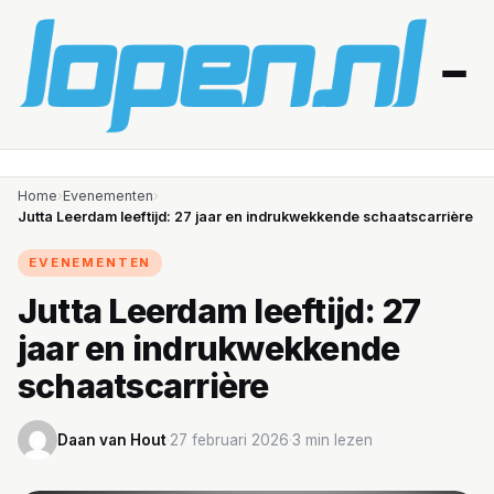
Home
Home
›
Evenementen
›
Jutta Leerdam leeftijd: 27 jaar en indrukwekkende schaatscarrière
Afvallen
EVENEMENTEN
Blessures
Jutta Leerdam leeftijd: 27
jaar en indrukwekkende
Gezondheid
schaatscarrière
Producten
Daan van Hout
·
27 februari 2026
·
3 min lezen
Routes
Schema’s