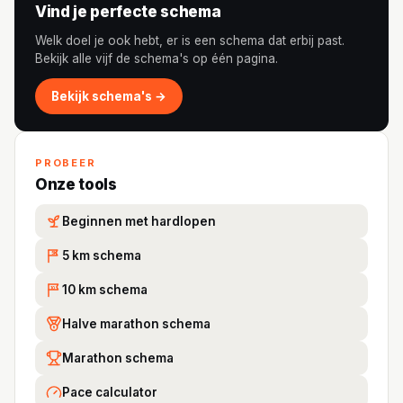
Vind je perfecte schema
Welk doel je ook hebt, er is een schema dat erbij past.
Bekijk alle vijf de schema's op één pagina.
Bekijk schema's →
PROBEER
Onze tools
Beginnen met hardlopen
5 km schema
5K
10 km schema
10
Halve marathon schema
Marathon schema
Pace calculator