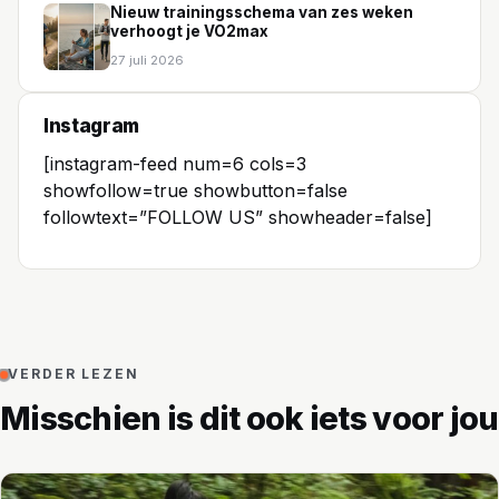
Nieuw trainingsschema van zes weken
verhoogt je VO2max
27 juli 2026
Instagram
[instagram-feed num=6 cols=3
showfollow=true showbutton=false
followtext=”FOLLOW US” showheader=false]
VERDER LEZEN
Misschien is dit ook iets voor jou