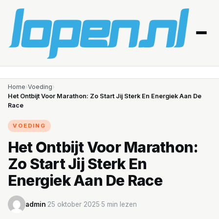
Home
Home
›
Voeding
›
Het Ontbijt Voor Marathon: Zo Start Jij Sterk En Energiek Aan De
Race
Afvallen
VOEDING
Blessures
Het Ontbijt Voor Marathon:
Gezondheid
Zo Start Jij Sterk En
Producten
Energiek Aan De Race
Routes
admin
·
25 oktober 2025
·
5 min lezen
Schema’s