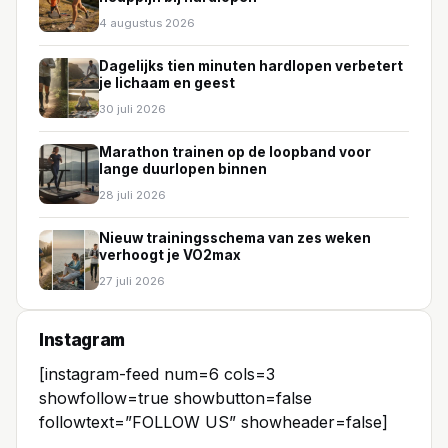
4 augustus 2026
Dagelijks tien minuten hardlopen verbetert
je lichaam en geest
30 juli 2026
Marathon trainen op de loopband voor
lange duurlopen binnen
28 juli 2026
Nieuw trainingsschema van zes weken
verhoogt je VO2max
27 juli 2026
Instagram
[instagram-feed num=6 cols=3
showfollow=true showbutton=false
followtext=”FOLLOW US” showheader=false]