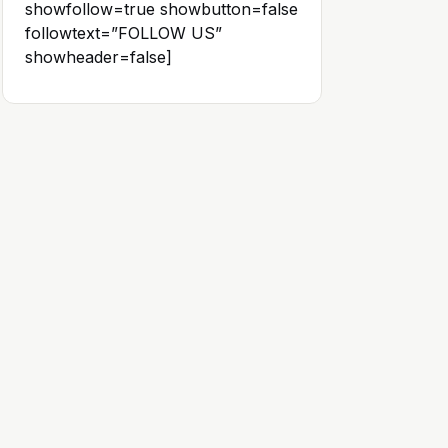
showfollow=true showbutton=false
followtext=”FOLLOW US”
showheader=false]