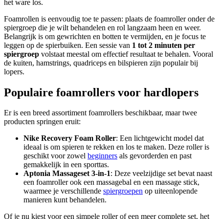
het ware los.
Foamrollen is eenvoudig toe te passen: plaats de foamroller onder de
spiergroep die je wilt behandelen en rol langzaam heen en weer.
Belangrijk is om gewrichten en botten te vermijden, en je focus te
leggen op de spierbuiken. Een sessie van
1 tot 2 minuten per
spiergroep
volstaat meestal om effectief resultaat te behalen. Vooral
de kuiten, hamstrings, quadriceps en bilspieren zijn populair bij
lopers.
Populaire foamrollers voor hardlopers
Er is een breed assortiment foamrollers beschikbaar, maar twee
producten springen eruit:
Nike Recovery Foam Roller
: Een lichtgewicht model dat
ideaal is om spieren te rekken en los te maken. Deze roller is
geschikt voor zowel
beginners
als gevorderden en past
gemakkelijk in een sporttas.
Aptonia Massageset 3-in-1
: Deze veelzijdige set bevat naast
een foamroller ook een massagebal en een massage stick,
waarmee je verschillende
spiergroepen
op uiteenlopende
manieren kunt behandelen.
Of je nu kiest voor een simpele roller of een meer complete set, het