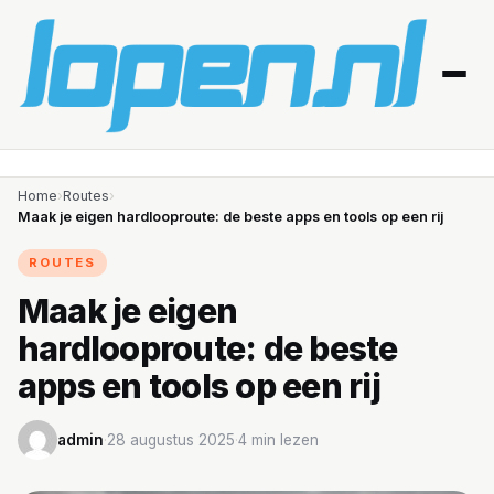
Home
Home
›
Routes
›
Maak je eigen hardlooproute: de beste apps en tools op een rij
Afvallen
ROUTES
Blessures
Maak je eigen
hardlooproute: de beste
Gezondheid
apps en tools op een rij
Producten
admin
·
28 augustus 2025
·
4 min lezen
Routes
Schema’s