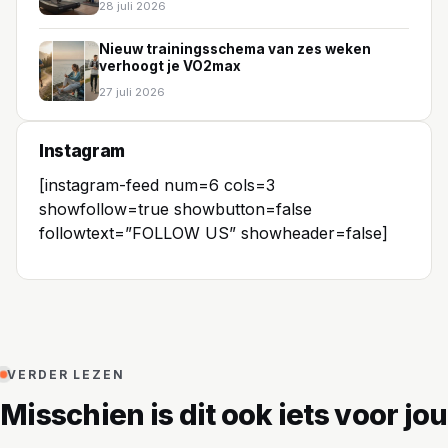
28 juli 2026
Nieuw trainingsschema van zes weken
verhoogt je VO2max
27 juli 2026
Instagram
[instagram-feed num=6 cols=3
showfollow=true showbutton=false
followtext=”FOLLOW US” showheader=false]
VERDER LEZEN
Misschien is dit ook iets voor jou