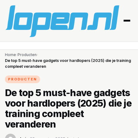
Home
Home
›
Producten
›
De top 5 must-have gadgets voor hardlopers (2025) die je training
compleet veranderen
Afvallen
PRODUCTEN
Blessures
De top 5 must-have gadgets
Gezondheid
voor hardlopers (2025) die je
Producten
training compleet
veranderen
Routes
Schema’s