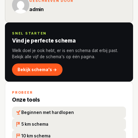
GESCHREVEN DOOR
admin
SNEL STARTEN
Vind je perfecte schema
Welk doel je ook hebt, er is een schema dat erbij past.
Bekijk alle vijf de schema's op één pagina.
Bekijk schema's →
PROBEER
Onze tools
Beginnen met hardlopen
5 km schema
5K
10 km schema
10