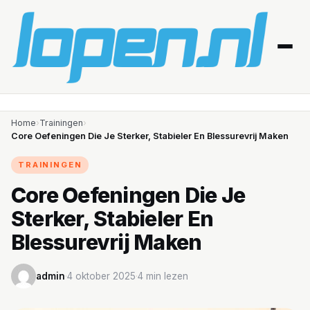
Home
Home
›
Trainingen
›
Core Oefeningen Die Je Sterker, Stabieler En Blessurevrij Maken
Afvallen
TRAININGEN
Blessures
Core Oefeningen Die Je
Sterker, Stabieler En
Gezondheid
Blessurevrij Maken
Producten
admin
·
4 oktober 2025
·
4 min lezen
Routes
Schema’s