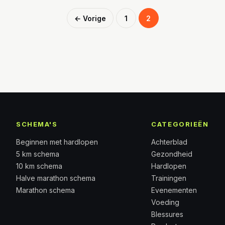
Berichten
← Vorige
1
2
paginering
SCHEMA'S
CATEGORIEËN
Beginnen met hardlopen
Achterblad
5 km schema
Gezondheid
10 km schema
Hardlopen
Halve marathon schema
Trainingen
Marathon schema
Evenementen
Voeding
Blessures