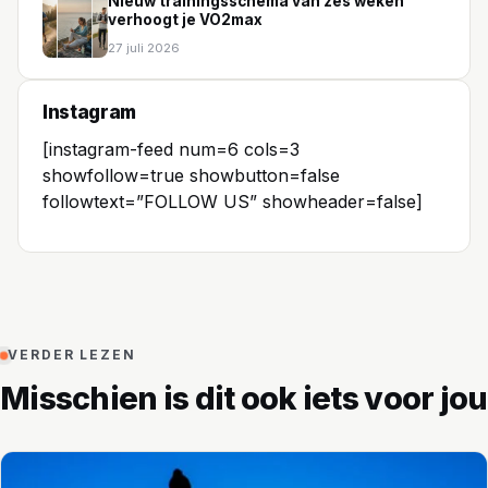
Nieuw trainingsschema van zes weken
verhoogt je VO2max
27 juli 2026
Instagram
[instagram-feed num=6 cols=3
showfollow=true showbutton=false
followtext=”FOLLOW US” showheader=false]
VERDER LEZEN
Misschien is dit ook iets voor jou