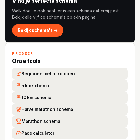
Vind je perfecte schema
Welk doel je ook hebt, er is een schema dat erbij past.
Bekijk alle vijf de schema's op één pagina.
Bekijk schema's →
PROBEER
Onze tools
Beginnen met hardlopen
5 km schema
5K
10 km schema
10
Halve marathon schema
Marathon schema
Pace calculator