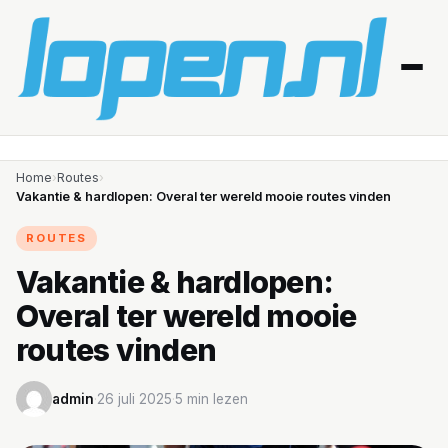
Home
Home
›
Routes
›
Vakantie & hardlopen: Overal ter wereld mooie routes vinden
Afvallen
ROUTES
Blessures
Vakantie & hardlopen:
Overal ter wereld mooie
Gezondheid
routes vinden
Producten
admin
·
26 juli 2025
·
5 min lezen
Routes
Schema’s