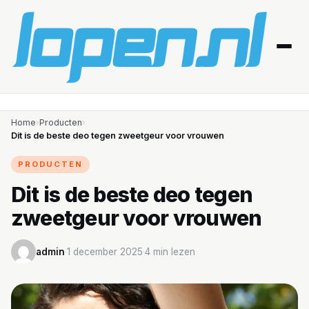
Home
Home
›
Producten
›
Dit is de beste deo tegen zweetgeur voor vrouwen
Afvallen
PRODUCTEN
Blessures
Dit is de beste deo tegen
zweetgeur voor vrouwen
Gezondheid
Producten
admin
·
1 december 2025
·
4 min lezen
Routes
Schema’s