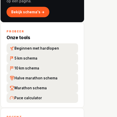
op één pagina.
Bekijk schema's →
PROBEER
Onze tools
Beginnen met hardlopen
5 km schema
5K
10 km schema
10
Halve marathon schema
Marathon schema
Pace calculator
RECENT