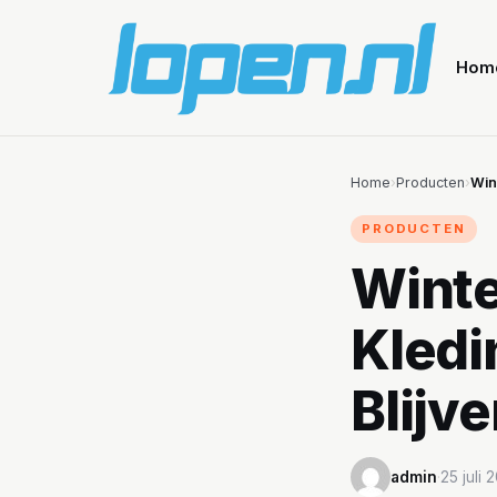
Hom
Home
›
Producten
›
Win
PRODUCTEN
Winte
Kledi
Blijv
admin
·
25 juli 