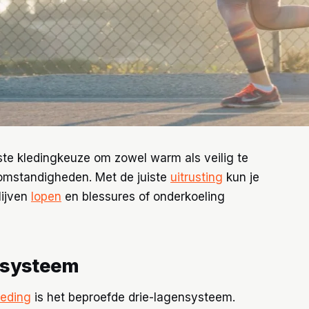
ste kledingkeuze om zowel warm als veilig te
 omstandigheden. Met de juiste
uitrusting
kun je
lijven
lopen
en blessures of onderkoeling
nsysteem
leding
is het beproefde drie-lagensysteem.