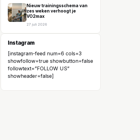
Nieuw trainingsschema van
zes weken verhoogt je
VO2max
27 juli 2026
Instagram
[instagram-feed num=6 cols=3
showfollow=true showbutton=false
followtext=”FOLLOW US”
showheader=false]