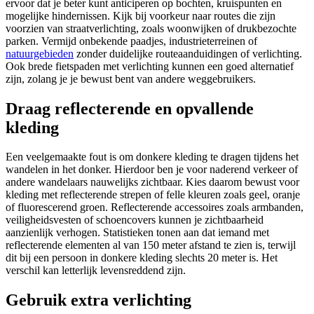
ervoor dat je beter kunt anticiperen op bochten, kruispunten en
mogelijke hindernissen. Kijk bij voorkeur naar routes die zijn
voorzien van straatverlichting, zoals woonwijken of drukbezochte
parken. Vermijd onbekende paadjes, industrieterreinen of
natuurgebieden
zonder duidelijke routeaanduidingen of verlichting.
Ook brede fietspaden met verlichting kunnen een goed alternatief
zijn, zolang je je bewust bent van andere weggebruikers.
Draag reflecterende en opvallende
kleding
Een veelgemaakte fout is om donkere kleding te dragen tijdens het
wandelen in het donker. Hierdoor ben je voor naderend verkeer of
andere wandelaars nauwelijks zichtbaar. Kies daarom bewust voor
kleding met reflecterende strepen of felle kleuren zoals geel, oranje
of fluorescerend groen. Reflecterende accessoires zoals armbanden,
veiligheidsvesten of schoencovers kunnen je zichtbaarheid
aanzienlijk verhogen. Statistieken tonen aan dat iemand met
reflecterende elementen al van 150 meter afstand te zien is, terwijl
dit bij een persoon in donkere kleding slechts 20 meter is. Het
verschil kan letterlijk levensreddend zijn.
Gebruik extra verlichting