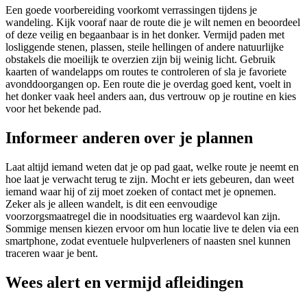
Een goede voorbereiding voorkomt verrassingen tijdens je
wandeling. Kijk vooraf naar de route die je wilt nemen en beoordeel
of deze veilig en begaanbaar is in het donker. Vermijd paden met
losliggende stenen, plassen, steile hellingen of andere natuurlijke
obstakels die moeilijk te overzien zijn bij weinig licht. Gebruik
kaarten of wandelapps om routes te controleren of sla je favoriete
avonddoorgangen op. Een route die je overdag goed kent, voelt in
het donker vaak heel anders aan, dus vertrouw op je routine en kies
voor het bekende pad.
Informeer anderen over je plannen
Laat altijd iemand weten dat je op pad gaat, welke route je neemt en
hoe laat je verwacht terug te zijn. Mocht er iets gebeuren, dan weet
iemand waar hij of zij moet zoeken of contact met je opnemen.
Zeker als je alleen wandelt, is dit een eenvoudige
voorzorgsmaatregel die in noodsituaties erg waardevol kan zijn.
Sommige mensen kiezen ervoor om hun locatie live te delen via een
smartphone, zodat eventuele hulpverleners of naasten snel kunnen
traceren waar je bent.
Wees alert en vermijd afleidingen