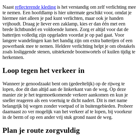
Naast
reflecterende kleding
is het verstandig om zelf verlichting mee
te nemen. Een hoofdlamp is hier uitermate geschikt voor, omdat je
hiermee niet alleen je pad kunt verlichten, maar ook je handen
vrijhoudt. Draag je liever een zaklamp, kies er dan één met een
brede lichtbundel en voldoende lumen. Zorg er altijd voor dat de
batterijen volledig zijn opgeladen voordat je op pad gaat. Voor
langere wandelingen kan het handig zijn om extra batterijen of een
powerbank mee te nemen. Heldere verlichting helpt je om obstakels
zoals losliggende stenen, uitstekende boomwortels of kuilen tijdig te
herkennen.
Loop tegen het verkeer in
Wanneer je genoodzaakt bent om (gedeeltelijk) op de rijweg te
lopen, doe dit dan altijd aan de linkerkant van de weg. Op deze
manier zie je het tegemoetkomende verkeer aankomen en kun je
sneller reageren als een voertuig te dicht nadert. Dit is met name
belangrijk bij wegen zonder voetpad of in buitengebieden. Probeer
daarnaast zo ver mogelijk van het verkeer af te lopen, bij voorkeur
in de berm of op een ander vrij stuk grond naast de weg.
Plan je route zorgvuldig