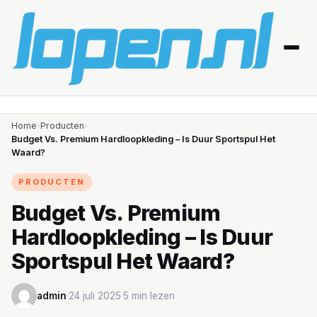
Home
Home
›
Producten
›
Budget Vs. Premium Hardloopkleding – Is Duur Sportspul Het
Waard?
Afvallen
PRODUCTEN
Blessures
Budget Vs. Premium
Gezondheid
Hardloopkleding – Is Duur
Producten
Sportspul Het Waard?
Routes
admin
·
24 juli 2025
·
5 min lezen
Schema’s