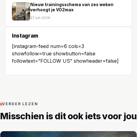
Nieuw trainingsschema van zes weken
verhoogt je VO2max
27 juli 2026
Instagram
[instagram-feed num=6 cols=3
showfollow=true showbutton=false
followtext=”FOLLOW US” showheader=false]
VERDER LEZEN
Misschien is dit ook iets voor jou