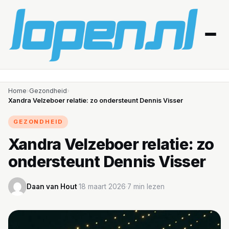
Home
Home
›
Gezondheid
›
Xandra Velzeboer relatie: zo ondersteunt Dennis Visser
Afvallen
GEZONDHEID
Blessures
Xandra Velzeboer relatie: zo
ondersteunt Dennis Visser
Gezondheid
Producten
Daan van Hout
·
18 maart 2026
·
7 min lezen
Routes
Schema’s