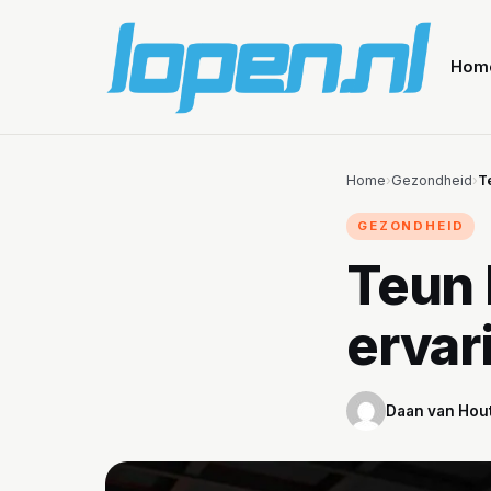
Hom
Home
›
Gezondheid
›
Te
GEZONDHEID
Teun B
ervar
Daan van Hou