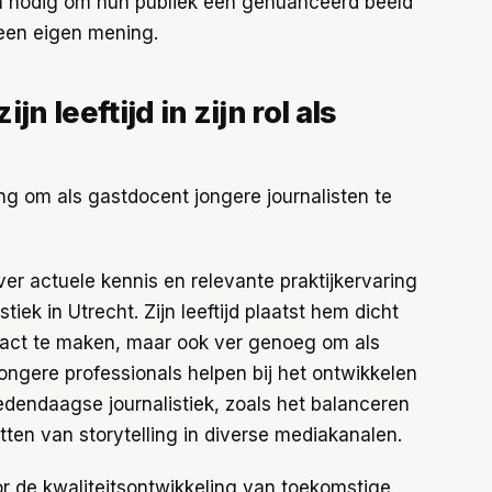
en nodig om hun publiek een genuanceerd beeld
 een eigen mening.
n leeftijd in zijn rol als
ring om als gastdocent jongere journalisten te
over actuele kennis en relevante praktijkervaring
tiek in Utrecht. Zijn leeftijd plaatst hem dicht
tact te maken, maar ook ver genoeg om als
jongere professionals helpen bij het ontwikkelen
edendaagse journalistiek, zoals het balanceren
tten van storytelling in diverse mediakanalen.
oor de kwaliteitsontwikkeling van toekomstige