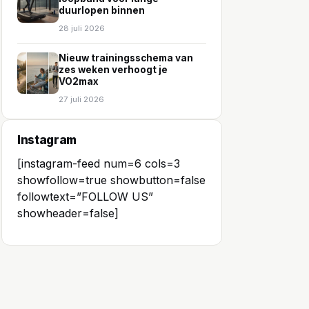
duurlopen binnen
28 juli 2026
Nieuw trainingsschema van
zes weken verhoogt je
VO2max
27 juli 2026
Instagram
[instagram-feed num=6 cols=3
showfollow=true showbutton=false
followtext=”FOLLOW US”
showheader=false]