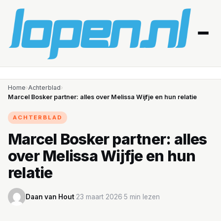
Home
Home
›
Achterblad
›
Marcel Bosker partner: alles over Melissa Wijfje en hun relatie
Afvallen
ACHTERBLAD
Blessures
Marcel Bosker partner: alles
over Melissa Wijfje en hun
Gezondheid
relatie
Producten
Daan van Hout
·
23 maart 2026
·
5 min lezen
Routes
Schema’s