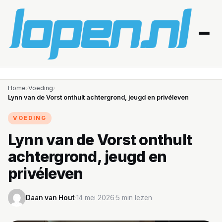
Home
Home
›
Voeding
›
Lynn van de Vorst onthult achtergrond, jeugd en privéleven
Afvallen
VOEDING
Blessures
Lynn van de Vorst onthult
achtergrond, jeugd en
Gezondheid
privéleven
Producten
Daan van Hout
·
14 mei 2026
·
5 min lezen
Routes
Schema’s