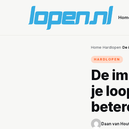
Hom
Home
›
Hardlopen
›
De 
HARDLOPEN
De im
je lo
beter
Daan van Hou