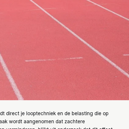
t direct je looptechniek en de belasting die op
vaak wordt aangenomen dat zachtere