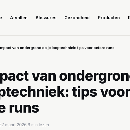
e
Afvallen
Blessures
Gezondheid
Producten
impact van ondergrond op je looptechniek: tips voor betere runs
pact van ondergron
optechniek: tips voo
e runs
t
·
7 maart 2026
·
6 min lezen