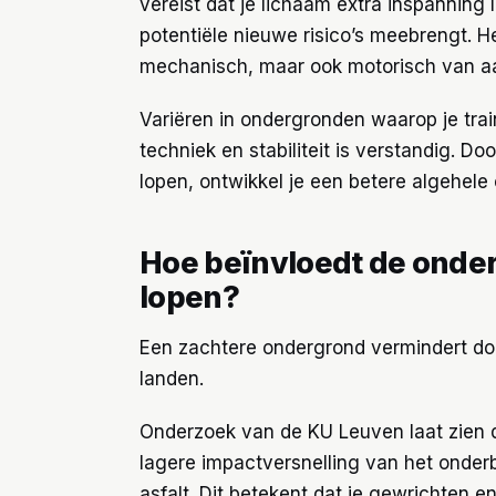
vereist dat je lichaam extra inspanning
potentiële nieuwe risico’s meebrengt. He
mechanisch, maar ook motorisch van aa
Variëren in ondergronden waarop je trai
techniek en stabiliteit is verstandig. D
lopen, ontwikkel je een betere algehele
Hoe beïnvloedt de onder
lopen?
Een zachtere ondergrond vermindert doo
landen.
Onderzoek van de KU Leuven laat zien d
lagere impactversnelling van het onderb
asfalt. Dit betekent dat je gewrichten e