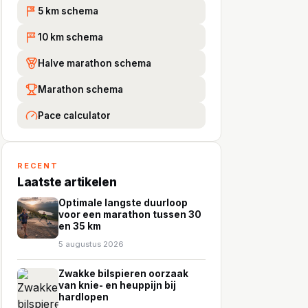
5 km schema
5K
10 km schema
10
Halve marathon schema
Marathon schema
Pace calculator
RECENT
Laatste artikelen
Optimale langste duurloop
voor een marathon tussen 30
en 35 km
5 augustus 2026
Zwakke bilspieren oorzaak
van knie- en heuppijn bij
hardlopen