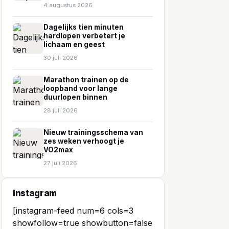
4 augustus 2026
Dagelijks tien minuten
hardlopen verbetert je
lichaam en geest
30 juli 2026
Marathon trainen op de
loopband voor lange
duurlopen binnen
28 juli 2026
Nieuw trainingsschema van
zes weken verhoogt je
VO2max
27 juli 2026
Instagram
[instagram-feed num=6 cols=3
showfollow=true showbutton=false