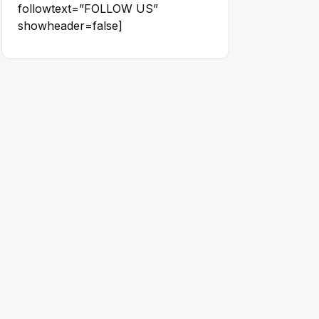
followtext=”FOLLOW US”
showheader=false]