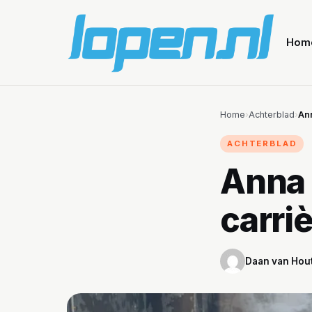
Hom
Home
›
Achterblad
›
Ann
ACHTERBLAD
Anna 
carri
Daan van Hou