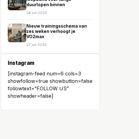
duurlopen binnen
28 juli 2026
Nieuw trainingsschema van
zes weken verhoogt je
VO2max
27 juli 2026
Instagram
[instagram-feed num=6 cols=3
showfollow=true showbutton=false
followtext=”FOLLOW US”
showheader=false]