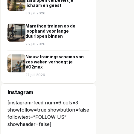
hardlopen verbetert je
lichaam en geest
30 juli 2026
Marathon trainen op de
loopband voor lange
duurlopen binnen
28 juli 2026
Nieuw trainingsschema van
zes weken verhoogt je
VO2max
27 juli 2026
Instagram
[instagram-feed num=6 cols=3
showfollow=true showbutton=false
followtext=”FOLLOW US”
showheader=false]