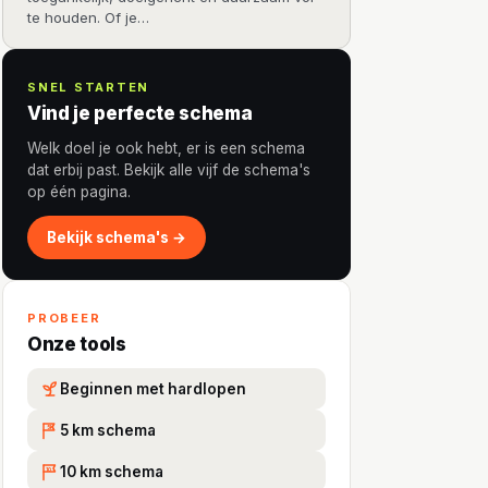
te houden. Of je…
SNEL STARTEN
Vind je perfecte schema
Welk doel je ook hebt, er is een schema
dat erbij past. Bekijk alle vijf de schema's
op één pagina.
Bekijk schema's →
PROBEER
Onze tools
Beginnen met hardlopen
5 km schema
5K
10 km schema
10