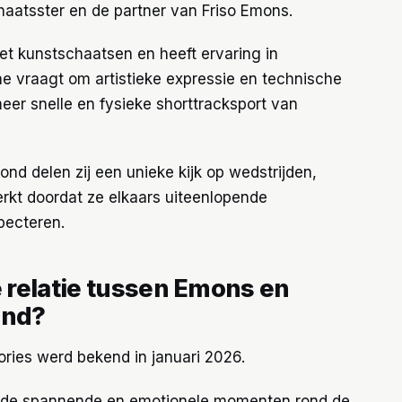
haatsster en de partner van Friso Emons.
et kunstschaatsen en heeft ervaring in
ine vraagt om artistieke expressie en technische
meer snelle en fysieke shorttracksport van
d delen zij een unieke kijk op wedstrijden,
terkt doordat ze elkaars uiteenlopende
pecteren.
 relatie tussen Emons en
end?
ories werd bekend in januari 2026.
r de spannende en emotionele momenten rond de