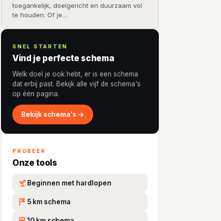
toegankelijk, doelgericht en duurzaam vol
te houden. Of je…
SNEL STARTEN
Vind je perfecte schema
Welk doel je ook hebt, er is een schema
dat erbij past. Bekijk alle vijf de schema's
op één pagina.
Bekijk schema's →
PROBEER
Onze tools
Beginnen met hardlopen
5 km schema
5K
10 km schema
10