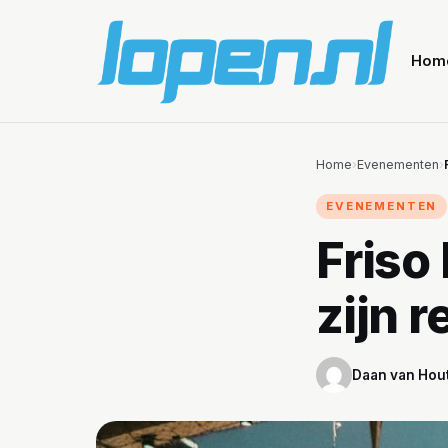
Hom
Home
›
Evenementen
›
EVENEMENTEN
Friso
zijn r
Daan van Hou